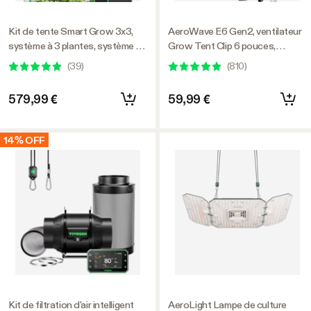
Kit de tente Smart Grow 3x3,
AeroWave E6 Gen2, ventilateur
système à 3 plantes, système de
Grow Tent Clip 6 pouces,
culture automatique intégré au
moteur EC, commande
(
39
)
(
810
)
WiFi avec lumière de culture LED
intelligente, puissant ventilateur
à spectre complet, système de
oscillant, noir
579,99 €
59,99 €
ventilation efficace avec
GrowHub Contrôleur E42A+
14% OFF
Kit de filtration d'air intelligent
AeroLight Lampe de culture