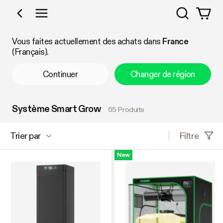
Recherch
Acheter par catégorie
Vous faites actuellement des achats dans
France
(Français).
Continuer
Changer de région
Système Smart Grow
65 Produits
Filtre
Trier par
New