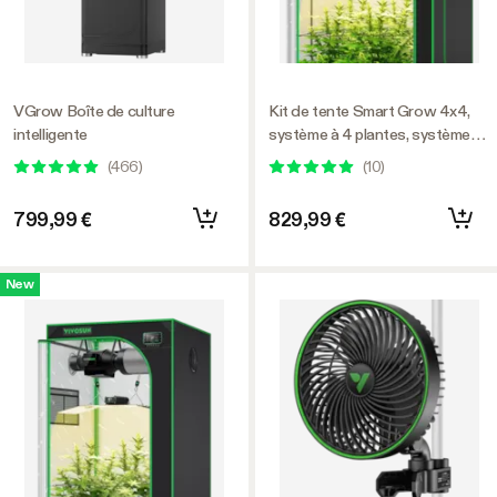
VGrow Boîte de culture
Kit de tente Smart Grow 4x4,
intelligente
système à 4 plantes, système
de culture automatique intégré
(
466
)
(
10
)
au WiFi avec lumière de culture
LED à spectre complet, système
799,99 €
829,99 €
de ventilation efficace avec
GrowHub Contrôleur E42A+
New