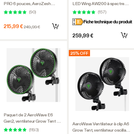
PRO 6 pouces, AeroZesh
LED Wing AW200 à spectre
Ventilateur de conduit en ligne
réglable 200 W, avec ventilateur
(
90
)
(
157
)
T6 avec GrowHub E42A+,
de circulation intégré,
E
Fiche technique du produit
régulateur de température et
compatible avec APP, 3 x 3 pieds
215,99 €
249,99 €
d'humidité, filtre à charbon et
Couverture
système de ventilation par
259,99 €
conduits pour tente de culture,
culture hydroponique
25% OFF
Paquet de 2 AeroWave E6
Gen2, ventilateur Grow Tent Clip
AeroWave Ventilateur à clip A6
6 pouces, moteur EC,
(
1193
)
Grow Tent, ventilateur oscillant
commande intelligente, puissant