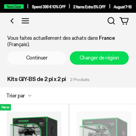
Recherch
Acheter par catégorie
Vous faites actuellement des achats dans
France
(Français).
Continuer
Changer de région
Kits GIY-BS de 2 pi x 2 pi
2 Produits
Trier par
New