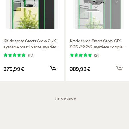
Épuisé
Kit de tente Smart Grow 2 × 2,
Kit de tente Smart Grow GIY-
système pour 1 plante, système
SGS-22 2x2, système complet
de culture automatique intégré
pour 1 plante, avec contrôleur
(
18
)
(
24
)
au WiFi avec lumière de culture
WiFi E42A+, 100 W AeroLight
LED à spectre complet, système
Lampe de culture à LED SE et 4
379,99 €
389,99 €
de ventilation efficace avec
pouces AeroZesh Ensemble de
GrowHub Contrôleur E42A+
ventilation G4
Fin de page