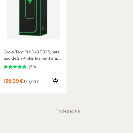
Grow Tent Pro 3x3 P336, para
uso de 2 a 4 plantas, ventana
frontal grande, 36 x 36 x 72
(
69
)
pulgadas, para el cultivo de
plantas de interior
125,99 €
179,99 €
Fin de página