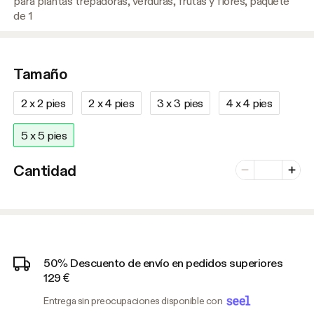
para plantas trepadoras, verduras, frutas y flores, paquete
de 1
Tamaño
2 x 2 pies
2 x 4 pies
3 x 3 pies
4 x 4 pies
5 x 5 pies
Número de var
Cantidad
Menos
Plus
50% Descuento de envío en pedidos superiores
129 €
Entrega sin preocupaciones disponible con