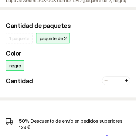
Lupa Jewelers 30X-60X con luz LED (paquete de 2, negra)
Cantidad de paquetes
1 paquete
paquete de 2
Color
negro
Número de var
Cantidad
Menos
Plus
50% Descuento de envío en pedidos superiores
129 €