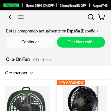
Búsqued
Comprar por categoría
Estás comprando actualmente en
España
(Español).
Continuar
Cambiar región
Clip-On Fan
6 Productos
Ordenar por
14% APAGADO