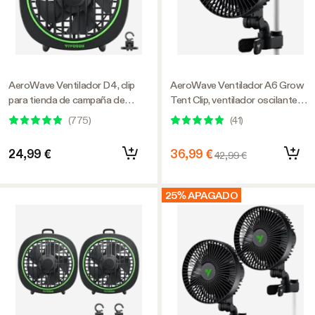
AeroWave Ventilador D4, clip
AeroWave Ventilador A6 Grow
para tienda de campaña de
Tent Clip, ventilador oscilante
cultivo de 4 pulgadas con
automático de 6 pulgadas con
(
775
)
(
41
)
gancho desmontable, negro
motor de corriente alterna, para
ventilación hidropónica, negro,
24,99 €
36,99 €
42,99 €
paquete de 1
25% APAGADO