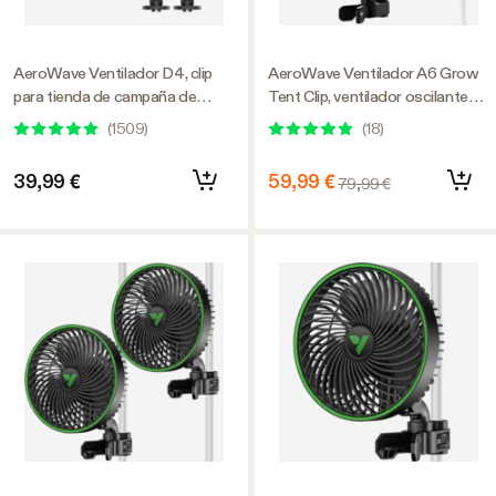
AeroWave Ventilador D4, clip
AeroWave Ventilador A6 Grow
para tienda de campaña de
Tent Clip, ventilador oscilante
cultivo de 4 pulgadas con
automático de 6 pulgadas con
(
1509
)
(
18
)
gancho desmontable, negro,
motor de corriente alterna, para
paquete de 2
ventilación hidropónica, negro,
39,99 €
59,99 €
79,99 €
paquete de 2