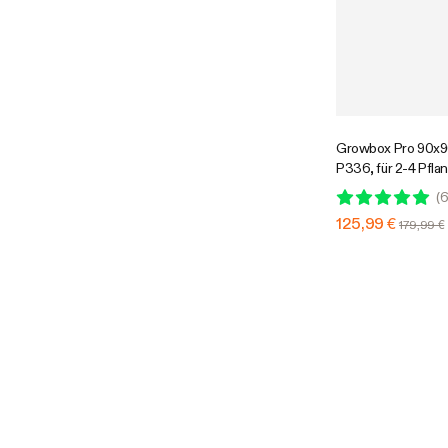
Growbox Pro 90x
P336, für 2-4 Pfla
Frontfenster, für d
(
6
Pflanzenanbau
125,99 €
179,99 €