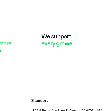
e
We support
more
every grower.
.
Standort
1320 S Baker Ave Suite B, Ontario CA 91761, USA