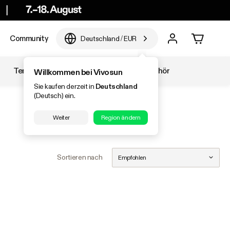
Community
Deutschland
/
EUR
Temperatur & Luftfeuchtigkeit
Zubehör
Willkommen bei Vivosun
Sie kaufen derzeit in
Deutschland
(Deutsch) ein.
Weiter
Region ändern
Sortieren nach
Empfohlen