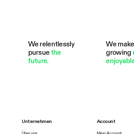
We relentlessly
We mak
pursue
the
growing
future.
enjoyable
Unternehmen
Account
Über uns
Mein Account