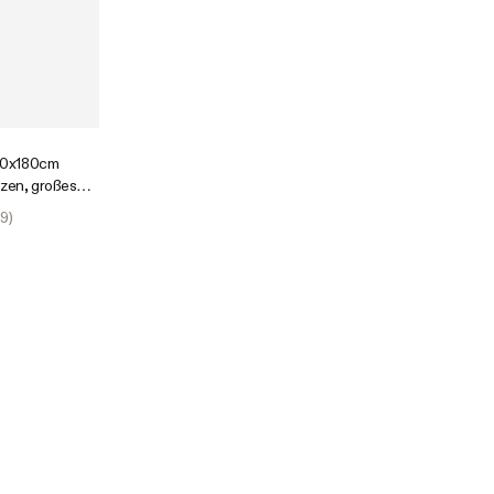
90x180cm
nzen, großes
en Indoor-
9
)