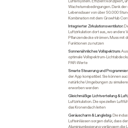
Lüftersystem. Effizient konzipiert, 
Wachstumsbedingungen. Dank der ei
Lebensdauer von über 50.000 Stunden
Kombination mit dem GrowHub Contr
Integrierter Zirkulationsventilator:
De
Luftzirkulation dort aus, wo andere 
Pflanzendecke strömen. Muss mit d
Funktionen zu nutzen
Sonnenähnliches Vollspektrum:
Aus
optimale Vollspektrum-Lichtabdec
PAR-Werte
Smarte Steuerung und Programmie
der App kompatibel. Sie können au
natürliche Umgebungen zu simulieren
erworben werden
Gleichmäßige Lichtverteilung & Luftz
Luftzirkulation. Die speziellen Luft
das Kronendach leiten
Geräuscharm & Langlebig:
Die indus
Lufteinlässen sorgen dafür, dass der 
Aluminiumlegierung verlängern die