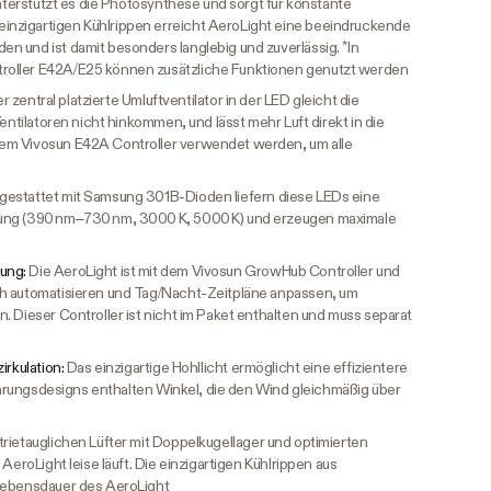
unterstützt es die Photosynthese und sorgt für konstante
nzigartigen Kühlrippen erreicht AeroLight eine beeindruckende
 und ist damit besonders langlebig und zuverlässig. *In
oller E42A/E25 können zusätzliche Funktionen genutzt werden
r zentral platzierte Umluftventilator in der LED gleicht die
Ventilatoren nicht hinkommen, und lässt mehr Luft direkt in die
em Vivosun E42A Controller verwendet werden, um alle
gestattet mit Samsung 301B-Dioden liefern diese LEDs eine
kung (390 nm–730 nm, 3000 K, 5000 K) und erzeugen maximale
rung:
Die AeroLight ist mit dem Vivosun GrowHub Controller und
ch automatisieren und Tag/Nacht-Zeitpläne anpassen, um
. Dieser Controller ist nicht im Paket enthalten und muss separat
irkulation:
Das einzigartige Hohllicht ermöglicht eine effizientere
führungsdesigns enthalten Winkel, die den Wind gleichmäßig über
trietauglichen Lüfter mit Doppelkugellager und optimierten
AeroLight leise läuft. Die einzigartigen Kühlrippen aus
 Lebensdauer des AeroLight