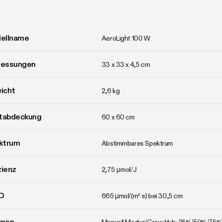
ellname
AeroLight 100 W
essungen
33 x 33 x 4,5 cm
icht
2,6 kg
htabdeckung
60 x 60 cm
ktrum
Abstimmbares Spektrum
zienz
2,75 μmol/J
D
665 µmol/(m²·s) bei 30,5 cm
men