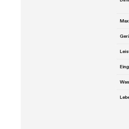
Max
Ger
Lei
Ein
Was
Leb