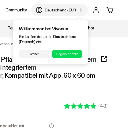
Community
Deutschland
/
EUR
Temperatur & Luftfeuchtigkeit
Zubehör
Willkommen bei Vivosun
Sie kaufen derzeit in
Deutschland
(Deutsch) ein.
mit App, 60 x 60 cm Abdeckfläche
Weiter
Region ändern
Pflanzenlampe mit Einstellbarem
Integriertem
or, Kompatibel mit App, 60 x 60 cm
(
48
)
en bezahlen mit