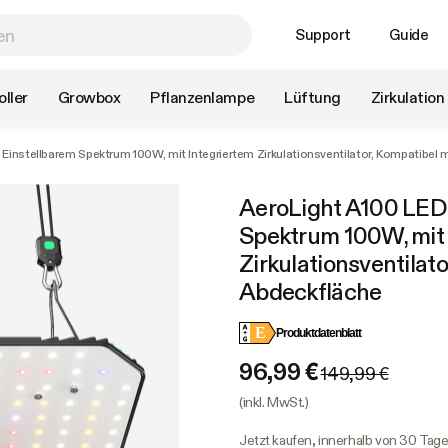
Support
Guide
ller
Growbox
Pflanzenlampe
Lüftung
Zirkulation
Einstellbarem Spektrum 100W, mit Integriertem Zirkulationsventilator, Kompatibel 
AeroLight A100 LED 
Spektrum 100W, mit 
Zirkulationsventilat
Abdeckfläche
E
Produktdatenblatt
96,99 €
149,99 €
(inkl. MwSt.)
Jetzt kaufen, innerhalb von 30 Tag