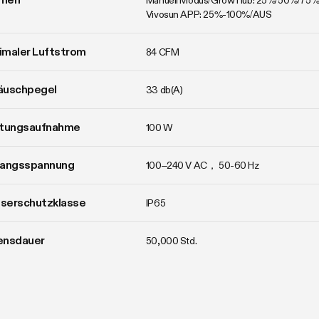
Manuell Modus/Grow Hub: 25%/50%/75%
Vivosun APP: 25%-100%/AUS
imaler Luftstrom
84 CFM
äuschpegel
33 db(A)
stungsaufnahme
100 W
gangsspannung
100–240 V AC， 50-60 Hz
serschutzklasse
IP65
ensdauer
50,000 Std.