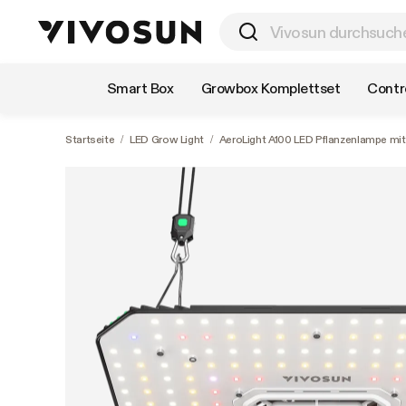
Nach Kategorie einkaufen
Smart Box
Growbox Komplettset
Contro
Startseite
/
LED Grow Light
/
AeroLight A100 LED Pflanzenlampe mit 