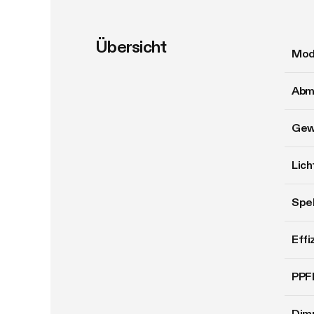
Übersicht
Mod
Abm
Gew
Lic
Spe
Effi
PPF
Dim