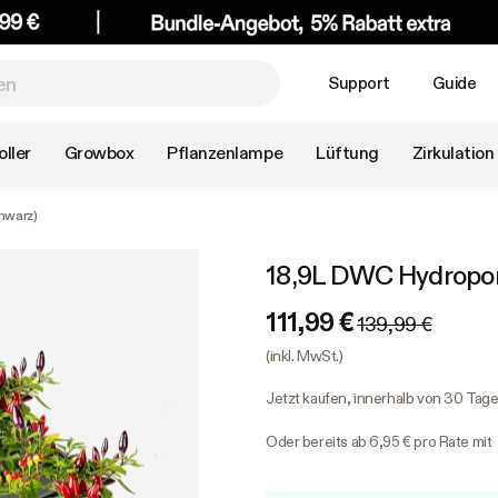
Support
Guide
ller
Growbox
Pflanzenlampe
Lüftung
Zirkulation
hwarz)
18,9L DWC Hydroponi
111,99 €
139,99 €
(inkl. MwSt.)
Jetzt kaufen, innerhalb von 30 Tag
Oder bereits ab 6,95 € pro Rate mit