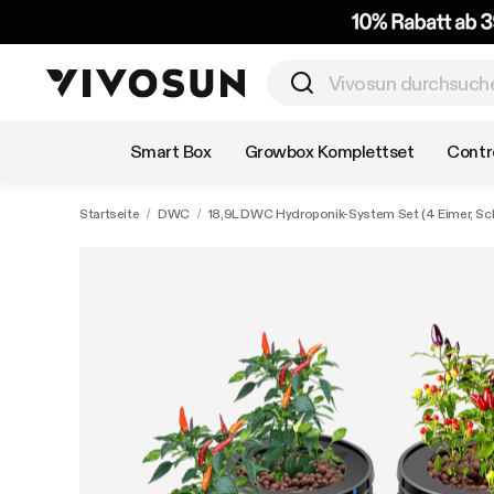
Nach Kategorie einkaufen
Smart Box
Growbox Komplettset
Contro
Startseite
/
DWC
/
18,9L DWC Hydroponik-System Set (4 Eimer, Sc