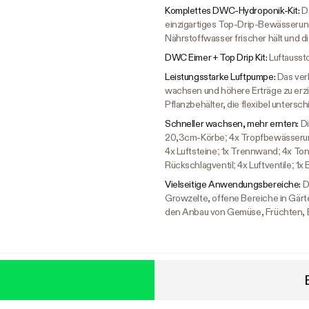
Komplettes DWC-Hydroponik-Kit:
D
einzigartiges Top-Drip-Bewässerungs
Nährstoffwasser frischer hält und d
DWC Eimer + Top Drip Kit:
Luftausst
Leistungsstarke Luftpumpe:
Das ver
wachsen und höhere Erträge zu erz
Pflanzbehälter, die flexibel unters
Schneller wachsen, mehr ernten:
Di
20,3cm-Körbe; 4x Tropfbewässerung
4x Luftsteine; 1x Trennwand; 4x To
Rückschlagventil; 4x Luftventile; 1
Vielseitige Anwendungsbereiche:
D
Growzelte, offene Bereiche in Gärte
den Anbau von Gemüse, Früchten, 