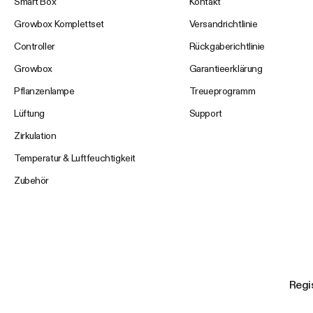
Smart Box
Kontakt
Growbox Komplettset
Versandrichtlinie
Controller
Rückgaberichtlinie
Growbox
Garantieerklärung
Pflanzenlampe
Treueprogramm
Lüftung
Support
Zirkulation
Temperatur & Luftfeuchtigkeit
Zubehör
Regis
Ihre E-Mail