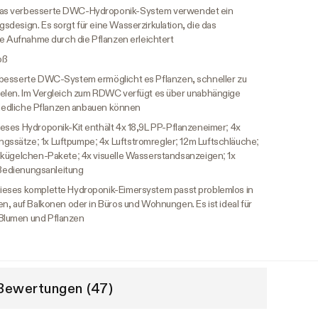
as verbesserte DWC-Hydroponik-System verwendet ein
design. Es sorgt für eine Wasserzirkulation, die das
ie Aufnahme durch die Pflanzen erleichtert
oß
besserte DWC-System ermöglicht es Pflanzen, schneller zu
ielen. Im Vergleich zum RDWC verfügt es über unabhängige
chiedliche Pflanzen anbauen können
eses Hydroponik-Kit enthält 4x 18,9L PP-Pflanzeneimer; 4x
ssätze; 1x Luftpumpe; 4x Luftstromregler; 12m Luftschläuche;
nkügelchen-Pakete; 4x visuelle Wasserstandsanzeigen; 1x
x Bedienungsanleitung
ieses komplette Hydroponik-Eimersystem passt problemlos in
n, auf Balkonen oder in Büros und Wohnungen. Es ist ideal für
Blumen und Pflanzen
Bewertungen (47)