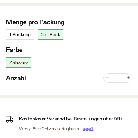
Menge pro Packung
1 Packung
2er-Pack
Farbe
Schwarz
Anzahl der Var
Anzahl
Minus
Plus
Kostenloser Versand bei Bestellungen über 99 €
Worry-Free Delivery verfügbar mit