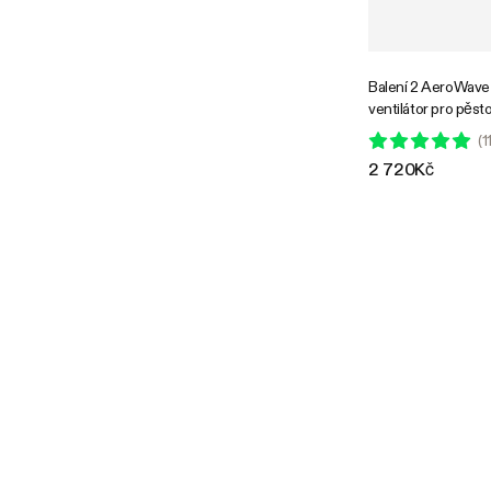
Balení 2 AeroWave
ventilátor pro pěst
EC motor, inteligent
(
1
výkonný oscilační v
2 720Kč