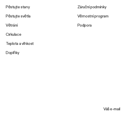
Pěstujte stany
Záruční podmínky
Pěstujte světla
Věrnostní program
Větrání
Podpora
Cirkulace
Teplota a vlhkost
Doplňky
Váš e-mail