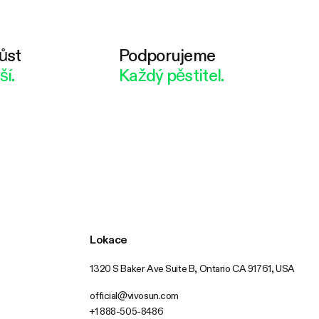
ůst
Podporujeme
ší.
Každý pěstitel.
Lokace
1320 S Baker Ave Suite B, Ontario CA 91761, USA
official@vivosun.com
+1 888-505-8486