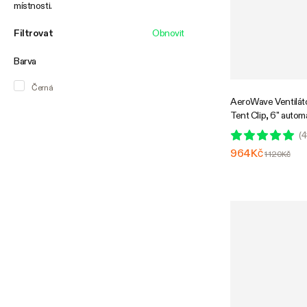
místnosti.
Filtrovat
Obnovit
Barva
Černá
AeroWave Ventilát
Tent Clip, 6" autom
ventilátor se stří
(
4
pro hydroponické vě
964Kč
1 120Kč
balení