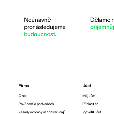
Neúnavně
Děláme r
pronásledujeme
příjemněj
budoucnost.
Firma
Účet
O nás
Můj účet
Povědomí o podvodech
Přihlásit se
Zásady ochrany osobních údajů
Vytvořit účet