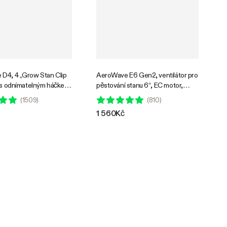
D4, 4 „Grow Stan Clip
AeroWave E6 Gen2, ventilátor pro
r s odnímatelným háčkem,
pěstování stanu 6“, EC motor,
ení 2
inteligentní ovládání, výkonný
(
1509
)
(
810
)
oscilační ventilátor, černý
1 560Kč