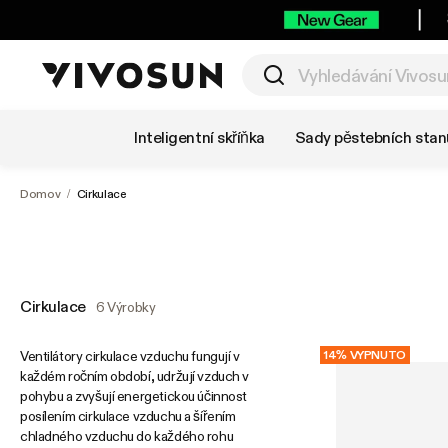
Nakupujte podle kategorie
Inteligentní skříňka
Sady pěstebních stan
Domov
/
Cirkulace
Cirkulace
6 Výrobky
Ventilátory cirkulace vzduchu fungují v
14% VYPNUTO
každém ročním období, udržují vzduch v
pohybu a zvyšují energetickou účinnost
posílením cirkulace vzduchu a šířením
chladného vzduchu do každého rohu