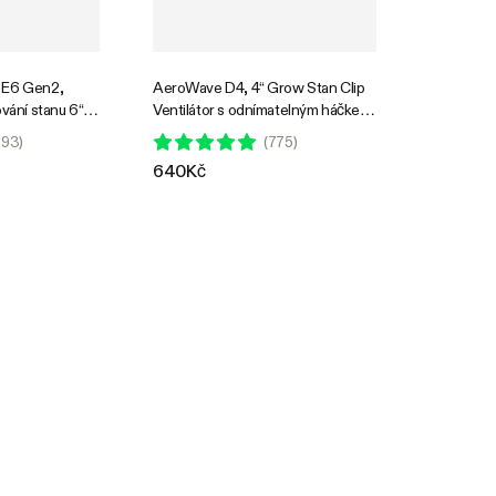
 E6 Gen2,
AeroWave D4, 4“ Grow Stan Clip
ování stanu 6“,
Ventilátor s odnímatelným háčkem,
ní ovládání,
černý
193
)
(
775
)
entilátor, černý
640Kč