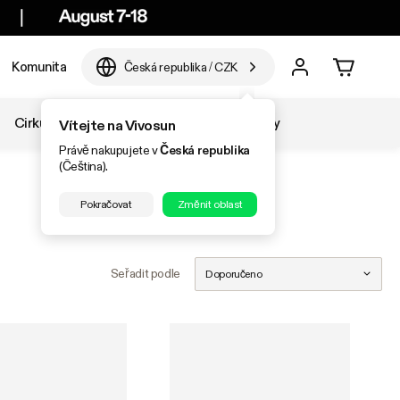
Komunita
Česká republika
/
CZK
Cirkulace
Teplota a vlhkost
Doplňky
Vítejte na Vivosun
Právě nakupujete v
Česká republika
(Čeština).
Pokračovat
Změnit oblast
Seřadit podle
Doporučeno