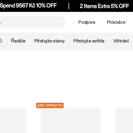
Podpora
Průvodce
ů
Řadiče
Pěstujte stany
Pěstujte světla
Větrání
25% VYPNUTO