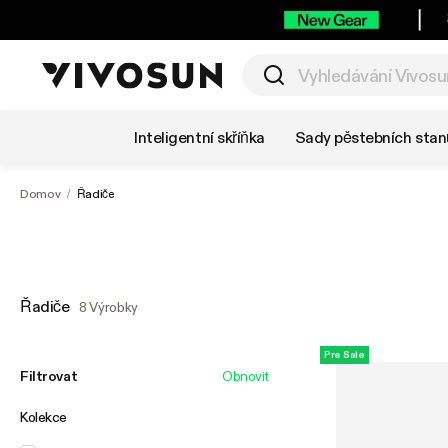
Nakupujte podle kategorie
Inteligentní skříňka
Sady pěstebních stan
Domov
/
Řadiče
Řadiče
8 Výrobky
Pre Sale
Filtrovat
Obnovit
Kolekce