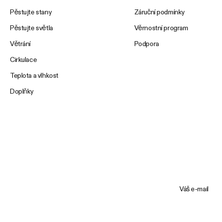
Pěstujte stany
Záruční podmínky
Pěstujte světla
Věrnostní program
Větrání
Podpora
Cirkulace
Teplota a vlhkost
Doplňky
Váš e-mail