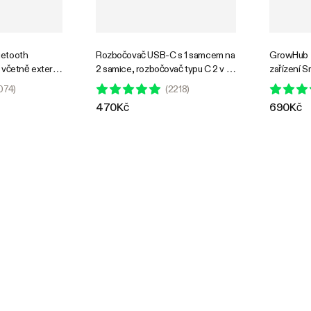
uetooth
Rozbočovač USB-C s 1 samcem na
GrowHub Ř
 včetně externí
2 samice, rozbočovač typu C 2 v 1,
zařízení 
adaptér Daisy-chain Adapter
snadná ins
074
)
(
2218
)
Dongle pro GrowHub Řídicí
ovladateln
470Kč
690Kč
jednotka E42A
rozšiřujíc