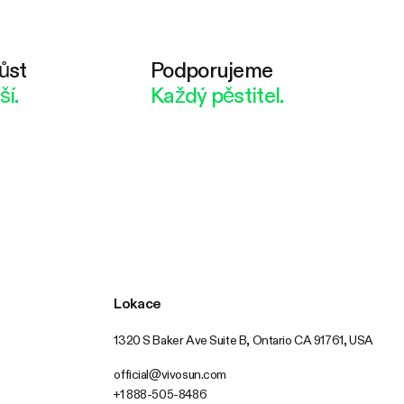
ůst
Podporujeme
ší.
Každý pěstitel.
Lokace
1320 S Baker Ave Suite B, Ontario CA 91761, USA
official@vivosun.com
+1 888-505-8486