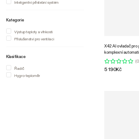
Inteligentní pěstební systém
Kategorie
Výstup teploty a vlhkosti
Příslušenství pro ventilaci
X42 AI ovladač pro 
komplexní automati
Klasifikace
pro pěstování (All-
(
stabilní regulací pr
Řadič
5 190Kč
VPD, bezdrátová s
Hygro-teploměr
zařízení a sledování
pro indoor pěstebn
hydroponii