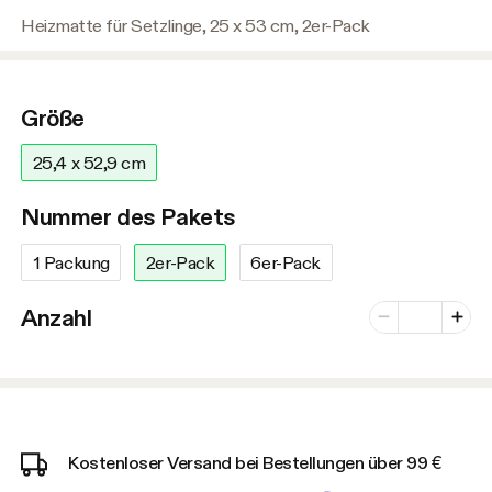
Heizmatte für Setzlinge, 25 x 53 cm, 2er-Pack
Größe
25,4 x 52,9 cm
Nummer des Pakets
1 Packung
2er-Pack
6er-Pack
Anzahl der Var
Anzahl
Minus
Plus
Kostenloser Versand bei Bestellungen über 99 €