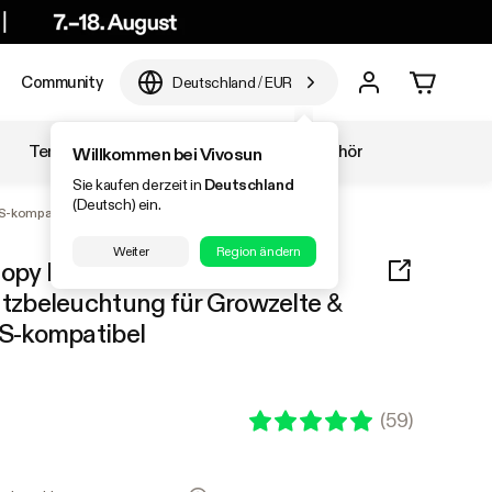
Community
Deutschland
/
EUR
Temperatur & Luftfeuchtigkeit
Zubehör
Willkommen bei Vivosun
Sie kaufen derzeit in
Deutschland
(Deutsch) ein.
S-kompatibel
Weiter
Region ändern
y Lights, Vollspektrum,
zbeleuchtung für Growzelte &
S-kompatibel
(
59
)