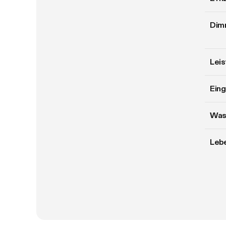
Dim
Lei
Ein
Was
Leb