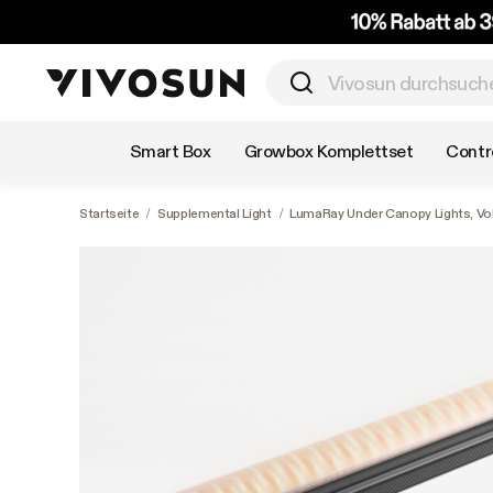
Nach Kategorie einkaufen
Smart Box
Growbox Komplettset
Contro
Startseite
/
Supplemental Light
/
LumaRay Under Canopy Lights, Vo