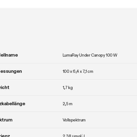
ellname
LumaRay Under Canopy 100 W
essungen
100 x 6,4 x 7,1 cm
icht
1,7 kg
zkabellänge
2,5 m
ktrum
Vollspektrum
zienz
2,38 μmol/J