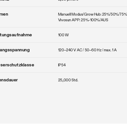
men
Manuell Modus/Grow Hub: 25%/50%/75%
Vivosun APP: 25%-100%/AUS
stungsaufnahme
100 W
gangsspannung
120–240 V AC / 50–60 Hz / max. 1 A
serschutzklasse
IP54
ensdauer
25,000 Std.