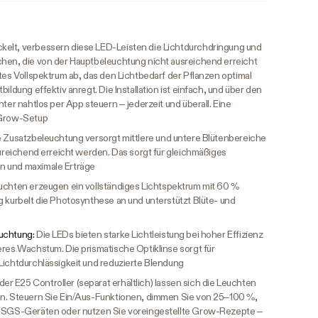
elt, verbessern diese LED-Leisten die Lichtdurchdringung und
chen, die von der Hauptbeleuchtung nicht ausreichend erreicht
ktes Vollspektrum ab, das den Lichtbedarf der Pflanzen optimal
ildung effektiv anregt. Die Installation ist einfach, und über den
hter nahtlos per App steuern – jederzeit und überall. Eine
 Grow-Setup
 Zusatzbeleuchtung versorgt mittlere und untere Blütenbereiche
zureichend erreicht werden. Das sorgt für gleichmäßiges
n und maximale Erträge
uchten erzeugen ein vollständiges Lichtspektrum mit 60 %
g kurbelt die Photosynthese an und unterstützt Blüte- und
euchtung:
Die LEDs bieten starke Lichtleistung bei hoher Effizienz
eres Wachstum. Die prismatische Optiklinse sorgt für
Lichtdurchlässigkeit und reduzierte Blendung
r E25 Controller (separat erhältlich) lassen sich die Leuchten
en. Steuern Sie Ein/Aus-Funktionen, dimmen Sie von 25–100 %,
en SGS-Geräten oder nutzen Sie voreingestellte Grow-Rezepte –