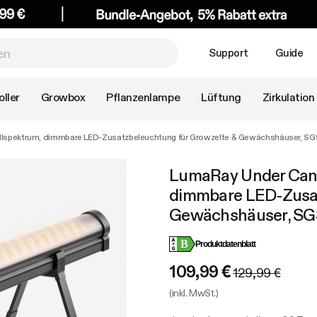
Support
Guide
ller
Growbox
Pflanzenlampe
Lüftung
Zirkulation
llspektrum, dimmbare LED-Zusatzbeleuchtung für Growzelte & Gewächshäuser, SG
LumaRay Under Canop
dimmbare LED-Zusat
Gewächshäuser, SG
B
Produktdatenblatt
109,99 €
129,99 €
(inkl. MwSt.)