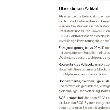
Über diesen Artikel
Als ergänzende Beleuchtung entwick
fördern die Photosynthese in Berei
werden. Sie strahlen ein rotverstär
unterstützt und Blüten- sowie Fruchtb
E42A+ Controller lassen sich die Lic
zuverlässige Erweiterung für jedes
Ertragssteigerung bis zu 25 %:
Diese
mit Licht, die vom Hauptlicht oft un
Wachstum, bessere Lichtpenetratio
Rotverstärktes Vollspektrum:
Die Le
Rotanteil. Diese optimierte Mischun
Fruchtphasen besonders effektiv
Hocheffiziente, gleichmäßige Ausl
und fördern ein gesünderes, kräftig
gleichmäßige Lichtverteilung, hohe 
SGS-kompatibel:
Über den E42A+ ode
direkt in das SGS-System integrier
synchronisieren Sie sie mit ander