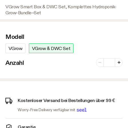
VGrow Smart Box & DWC Set, Komplettes Hydroponik-
Grow-Bundle–Set
Modell
VGrow
VGrow & DWC Set
Anzahl der Var
Anzahl
Minus
Plus
Kostenloser Versand bei Bestellungen über 99 €
Worry-Free Delivery verfügbar mit
Garantie