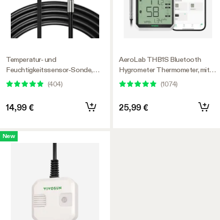
Temperatur- und
AeroLab THB1S Bluetooth
Feuchtigkeitssensor-Sonde,
Hygrometer Thermometer, mit
wasserdichte Edelstahl-Sonde
externer Sensorsonde inkl.
(
404
)
(
1074
)
zur Umgebungsüberwachung für
GrowHub Controller E42/E42A,
14,99 €
25,99 €
AeroLab THB1/THB1S, 3m
New