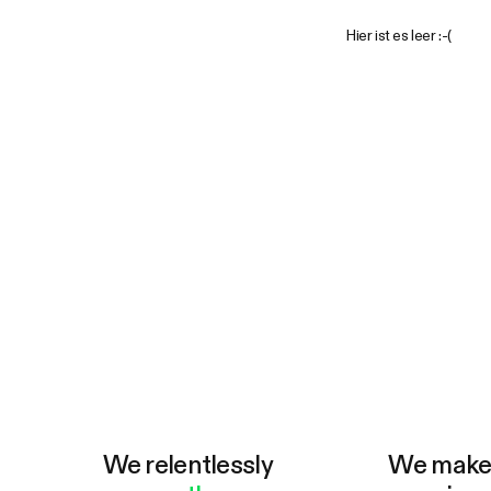
Hier ist es leer :-(
We relentlessly
We mak