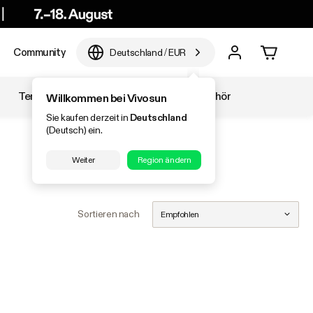
Community
Deutschland
/
EUR
Temperatur & Luftfeuchtigkeit
Zubehör
Willkommen bei Vivosun
Sie kaufen derzeit in
Deutschland
(Deutsch) ein.
Weiter
Region ändern
Sortieren nach
Empfohlen