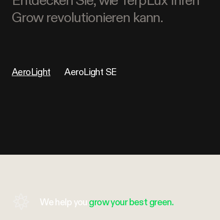
Grow revolutionieren kann.
AeroLight
AeroLight SE
We help you
grow your best green.