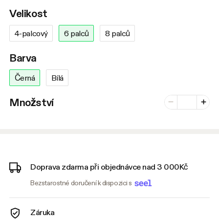
Velikost
4-palcový
6 palců
8 palců
Barva
Černá
Bílá
Počet variant
Množství
Mínus
Plus
Doprava zdarma při objednávce nad 3 000Kč
Bezstarostné doručení k dispozici s
Záruka