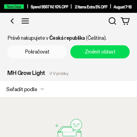
Vyhledáv
Nakupujte podle kategorie
Právě nakupujete v
Česká republika
(Čeština).
Pokračovat
Změnit oblast
MH Grow Light
0 Výrobky
Seřadit podle